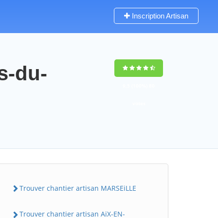
Inscription Artisan
s-du-
9,5
(100%)
80
votes
Trouver chantier artisan MARSEiLLE
Trouver chantier artisan AiX-EN-