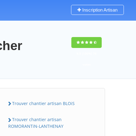
Inscription Artisan
cher
9,5
(100%)
76
votes
Trouver chantier artisan BLOiS
Trouver chantier artisan
ROMORANTiN-LANTHENAY