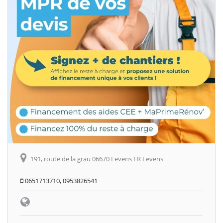
191, route de la grau 06670 Levens FR Levens
0651713710, 0953826541