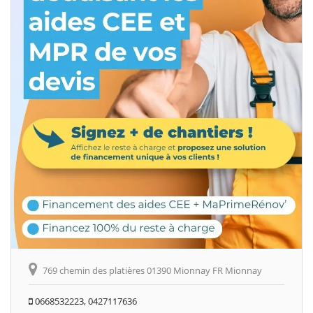
769 chemin des platières 01390 Mionnay FR Mionnay
0668532223, 0427117636