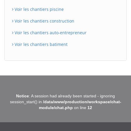
Voir les chantiers piscine
Voir les chantiers construction
Voir les chantiers auto-entrepreneur
Voir les chantiers batiment
BatiWebPro
B
Notice
: A session had already been started - ignoring
Assistant en ligne
session_start() in
/data/www/production/workspace/chat-
module/chat.php
on line
12
B