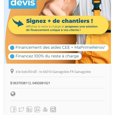
4 le belvÃ©dÃ¨re 04310 Ganagobie FR Ganagobie
0637038112, 0492681021