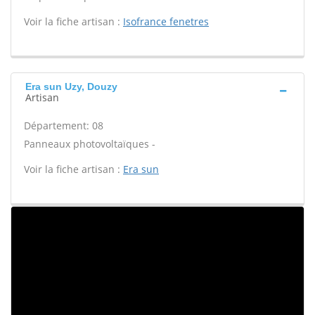
Voir la fiche artisan :
Isofrance fenetres
Era sun Uzy, Douzy
Artisan
Département: 08
Panneaux photovoltaïques -
Voir la fiche artisan :
Era sun