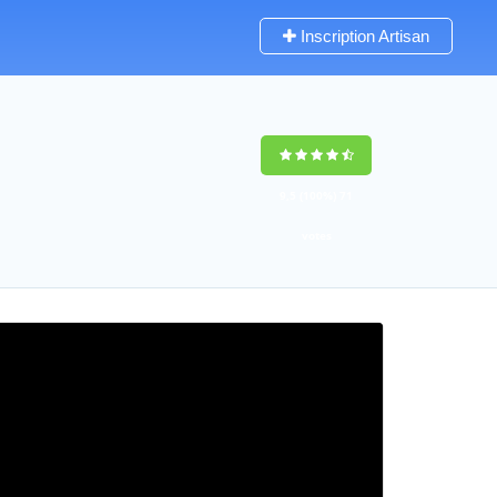
Inscription Artisan
9,5
(100%)
71
votes