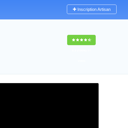
Inscription Artisan
9,5
(100%)
71
votes