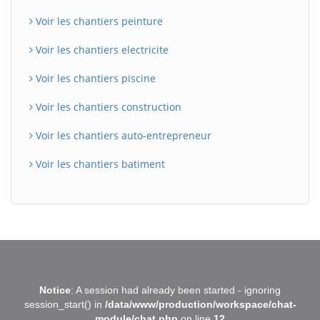
Voir les chantiers peinture
Voir les chantiers electricite
Voir les chantiers piscine
Voir les chantiers construction
Voir les chantiers auto-entrepreneur
Voir les chantiers batiment
BatiWebPro
B
Notice
: A session had already been started - ignoring
Assistant en ligne
session_start() in
/data/www/production/workspace/chat-
module/chat.php
on line
12