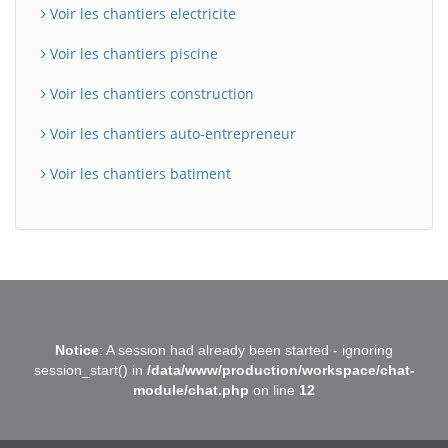
Voir les chantiers electricite
Voir les chantiers piscine
Voir les chantiers construction
Voir les chantiers auto-entrepreneur
Voir les chantiers batiment
BatiWebPro
B
Notice
: A session had already been started - ignoring
Assistant en ligne
session_start() in
/data/www/production/workspace/chat-
module/chat.php
on line
12
B