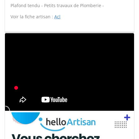
Plafond tendu - Petits travaux de Plomberie -
Voir la fiche artisan :
Acl