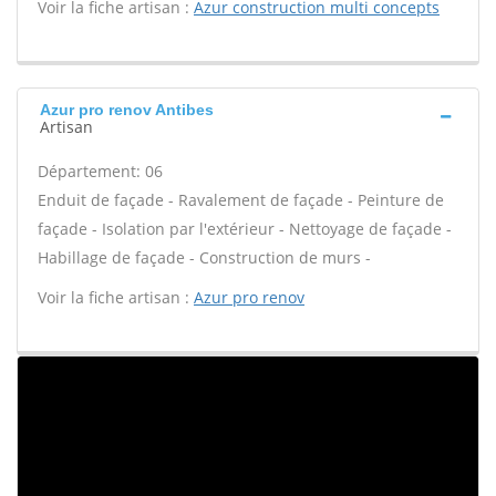
Voir la fiche artisan :
Azur construction multi concepts
Azur pro renov Antibes
Artisan
Département: 06
Enduit de façade - Ravalement de façade - Peinture de
façade - Isolation par l'extérieur - Nettoyage de façade -
Habillage de façade - Construction de murs -
Voir la fiche artisan :
Azur pro renov