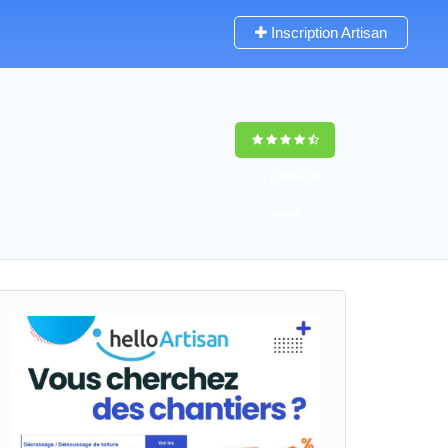
Inscription Artisan
9,5
(100%)
58
votes