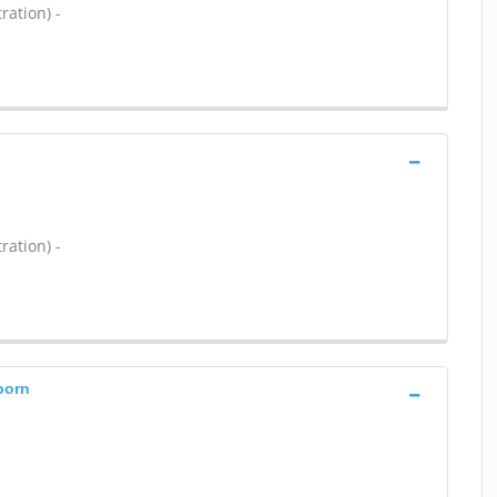
ration) -
ration) -
born