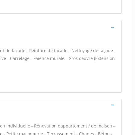
nt de façade - Peinture de façade - Nettoyage de façade -
tive - Carrelage - Faïence murale - Gros oeuvre (Extension
on Individuelle - Rénovation dappartement / de maison -
 - Petite maçonnerie - Terrassement - Chapes - Bétons