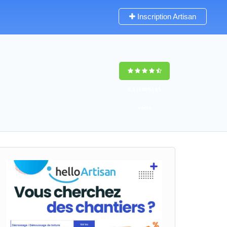
Inscription Artisan
9,5
(100%)
61
votes