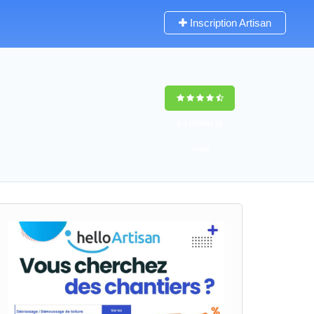
Inscription Artisan
9,5
(100%)
56
votes