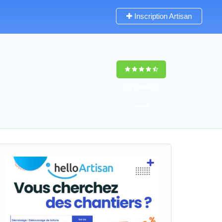
Inscription Artisan
9,5
(100%)
55
votes