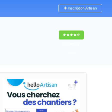
Inscription Artisan
9,5
(100%)
59
votes