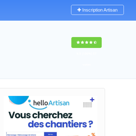
Inscription Artisan
9,5
(100%)
57
votes