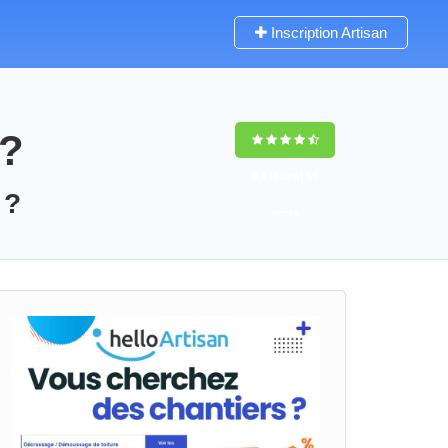
Inscription Artisan
 ?
9,5
(100%)
51
 ?
votes