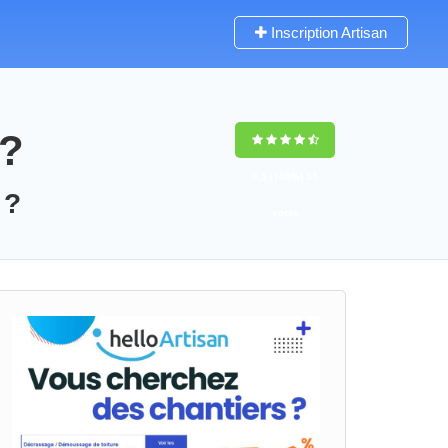
Inscription Artisan
 ?
9,5
(100%)
51
 ?
votes