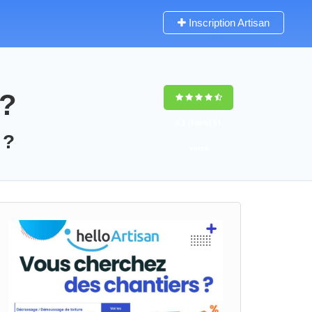
Inscription Artisan
 ?
9,5
(100%)
51
 ?
votes