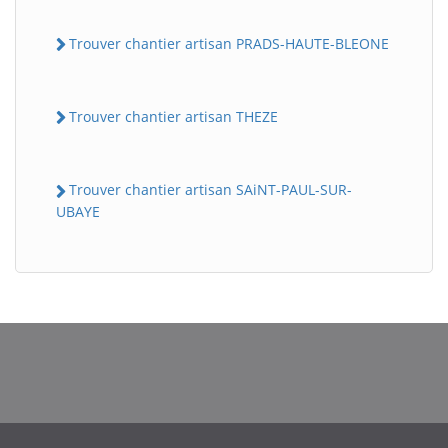
Trouver chantier artisan PRADS-HAUTE-BLEONE
Trouver chantier artisan THEZE
Trouver chantier artisan SAiNT-PAUL-SUR-
UBAYE
BatiWebPro
B
Assistant en ligne
B