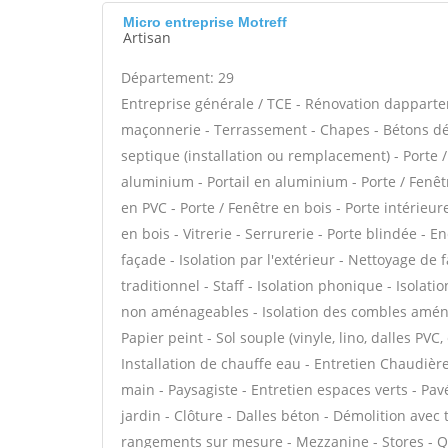
Micro entreprise Motreff
Artisan
Département: 29
Entreprise générale / TCE - Rénovation dappar
maçonnerie - Terrassement - Chapes - Bétons déco
septique (installation ou remplacement) - Porte /
aluminium - Portail en aluminium - Porte / Fenêtre
en PVC - Porte / Fenêtre en bois - Porte intérieur
en bois - Vitrerie - Serrurerie - Porte blindée -
façade - Isolation par l'extérieur - Nettoyage de 
traditionnel - Staff - Isolation phonique - Isola
non aménageables - Isolation des combles aménag
Papier peint - Sol souple (vinyle, lino, dalles PVC
Installation de chauffe eau - Entretien Chaudiè
main - Paysagiste - Entretien espaces verts - Pav
jardin - Clôture - Dalles béton - Démolition avec 
rangements sur mesure - Mezzanine - Stores - Qui