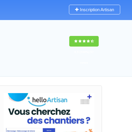
Inscription Artisan
9,5
(100%)
57
votes