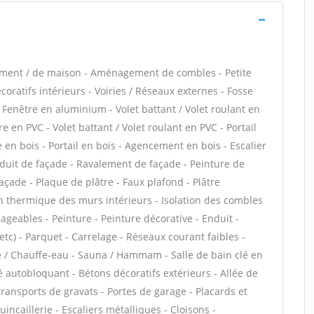
tement / de maison - Aménagement de combles - Petite
ratifs intérieurs - Voiries / Réseaux externes - Fosse
 Fenêtre en aluminium - Volet battant / Volet roulant en
 en PVC - Volet battant / Volet roulant en PVC - Portail
e en bois - Portail en bois - Agencement en bois - Escalier
 Enduit de façade - Ravalement de façade - Peinture de
façade - Plaque de plâtre - Faux plafond - Plâtre
tion thermique des murs intérieurs - Isolation des combles
eables - Peinture - Peinture décorative - Enduit -
, etc) - Parquet - Carrelage - Réseaux courant faibles -
re / Chauffe-eau - Sauna / Hammam - Salle de bain clé en
é autobloquant - Bétons décoratifs extérieurs - Allée de
transports de gravats - Portes de garage - Placards et
ncaillerie - Escaliers métalliques - Cloisons -