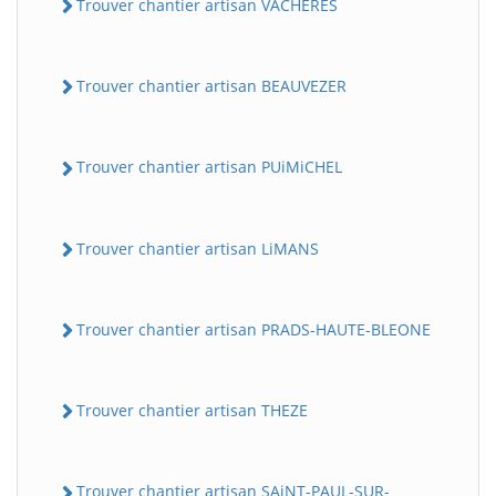
Trouver chantier artisan VACHERES
Trouver chantier artisan BEAUVEZER
Trouver chantier artisan PUiMiCHEL
Trouver chantier artisan LiMANS
BatiWebPro
B
Assistant en ligne
Trouver chantier artisan PRADS-HAUTE-BLEONE
B
Trouver chantier artisan THEZE
BatiWebPro
Trouver chantier artisan SAiNT-PAUL-SUR-