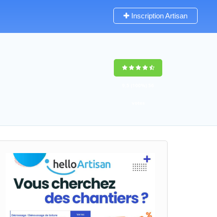
Inscription Artisan
9,5
(100%)
56
votes