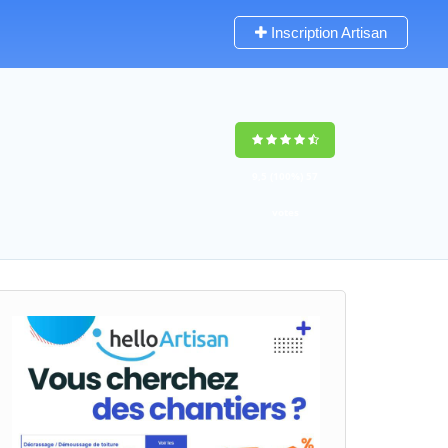
Inscription Artisan
9,5
(100%)
57
votes