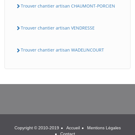
Trouver chantier artisan CHAUMONT-PORCiEN
Trouver chantier artisan VENDRESSE
Trouver chantier artisan WADELiNCOURT
BatiWebPro
B
Assistant en ligne
B
Copyright © 2010-2019
Accueil
Mentions Légales
Contact