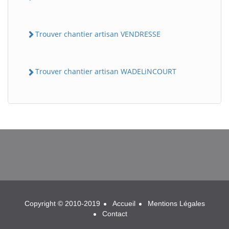
Trouver chantier artisan VENDRESSE
Trouver chantier artisan WADELiNCOURT
BatiWebPro
B
Assistant en ligne
B
Copyright © 2010-2019
Accueil
Mentions Légales
Contact