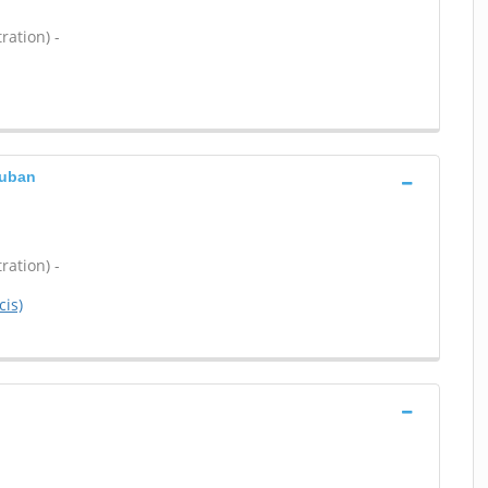
ration) -
auban
ration) -
cis)