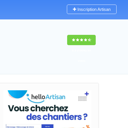
Inscription Artisan
9,5
(100%)
59
votes