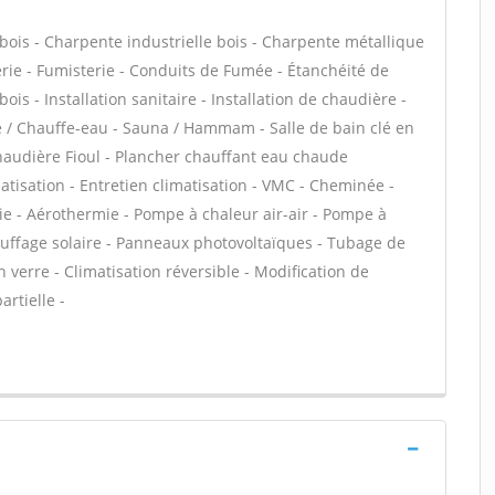
bois - Charpente industrielle bois - Charpente métallique
rie - Fumisterie - Conduits de Fumée - Étanchéité de
bois - Installation sanitaire - Installation de chaudière -
re / Chauffe-eau - Sauna / Hammam - Salle de bain clé en
haudière Fioul - Plancher chauffant eau chaude
matisation - Entretien climatisation - VMC - Cheminée -
ie - Aérothermie - Pompe à chaleur air-air - Pompe à
uffage solaire - Panneaux photovoltaïques - Tubage de
verre - Climatisation réversible - Modification de
rtielle -