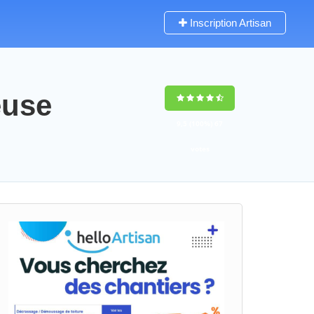
Inscription Artisan
euse
9,5
(100%)
67
votes