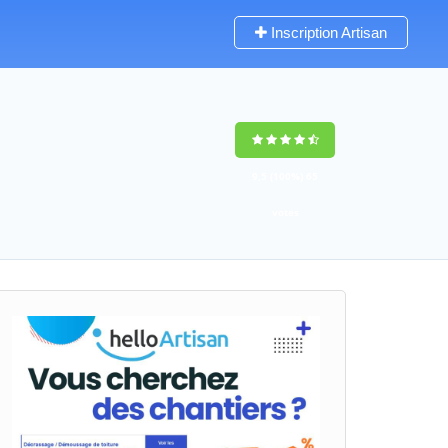
Inscription Artisan
9,5
(100%)
65
votes