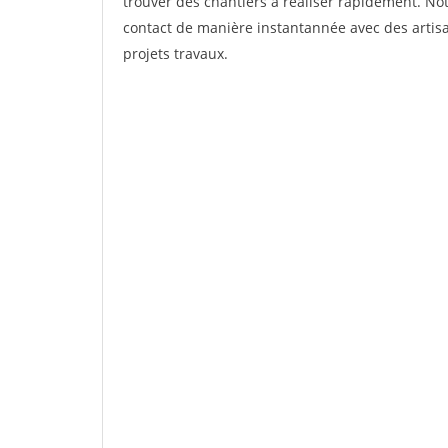
trouver des chantiers à réaliser rapidement. Not
contact de manière instantannée avec des artisa
projets travaux.