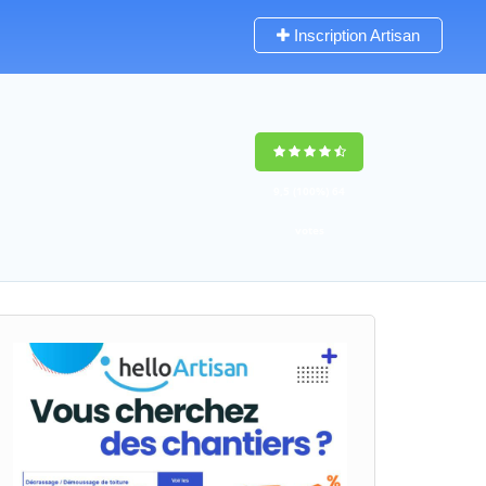
Inscription Artisan
9,5
(100%)
64
votes