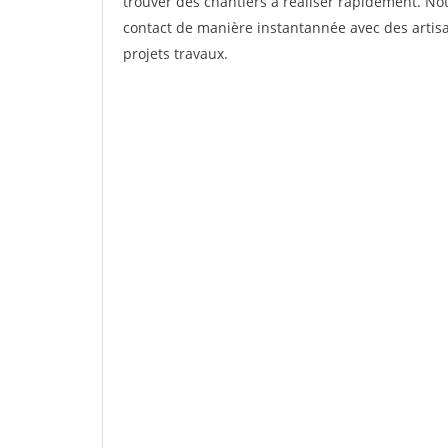
trouver des chantiers à réaliser rapidement. Not
contact de manière instantannée avec des artisa
projets travaux.