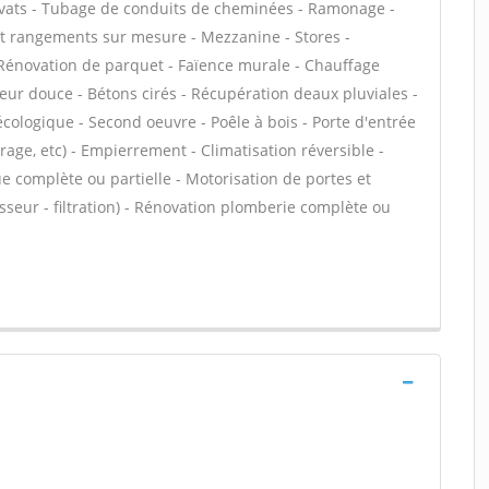
ravats - Tubage de conduits de cheminées - Ramonage -
 et rangements sur mesure - Mezzanine - Stores -
 - Rénovation de parquet - Faïence murale - Chauffage
leur douce - Bétons cirés - Récupération deaux pluviales -
 écologique - Second oeuvre - Poêle à bois - Porte d'entrée
age, etc) - Empierrement - Climatisation réversible -
e complète ou partielle - Motorisation de portes et
isseur - filtration) - Rénovation plomberie complète ou