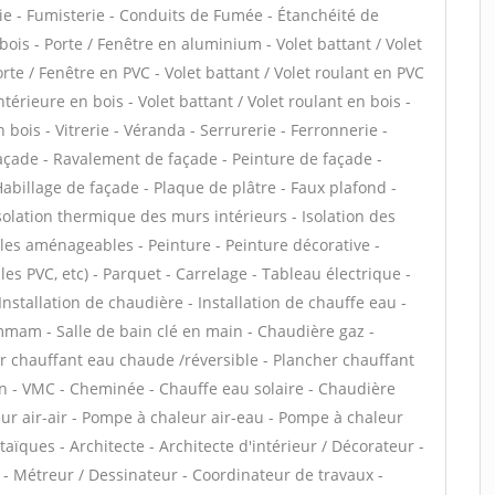
ie - Fumisterie - Conduits de Fumée - Étanchéité de
 bois - Porte / Fenêtre en aluminium - Volet battant / Volet
te / Fenêtre en PVC - Volet battant / Volet roulant en PVC
intérieure en bois - Volet battant / Volet roulant en bois -
 bois - Vitrerie - Véranda - Serrurerie - Ferronnerie -
façade - Ravalement de façade - Peinture de façade -
Habillage de façade - Plaque de plâtre - Faux plafond -
 Isolation thermique des murs intérieurs - Isolation des
es aménageables - Peinture - Peinture décorative -
alles PVC, etc) - Parquet - Carrelage - Tableau électrique -
 Installation de chaudière - Installation de chauffe eau -
mam - Salle de bain clé en main - Chaudière gaz -
er chauffant eau chaude /réversible - Plancher chauffant
ion - VMC - Cheminée - Chauffe eau solaire - Chaudière
ur air-air - Pompe à chaleur air-eau - Pompe à chaleur
ïques - Architecte - Architecte d'intérieur / Décorateur -
- Métreur / Dessinateur - Coordinateur de travaux -