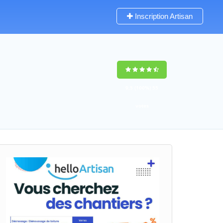
Inscription Artisan
9,5
(100%)
55
votes