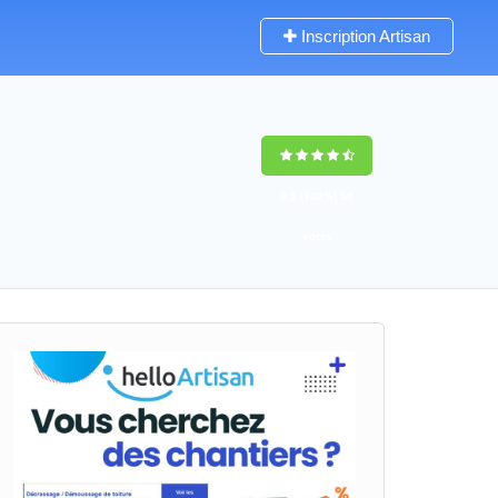
Inscription Artisan
9,5
(100%)
56
votes