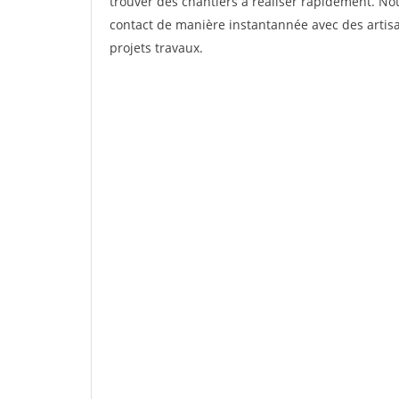
trouver des chantiers à réaliser rapidement. Not
contact de manière instantannée avec des artisa
projets travaux.