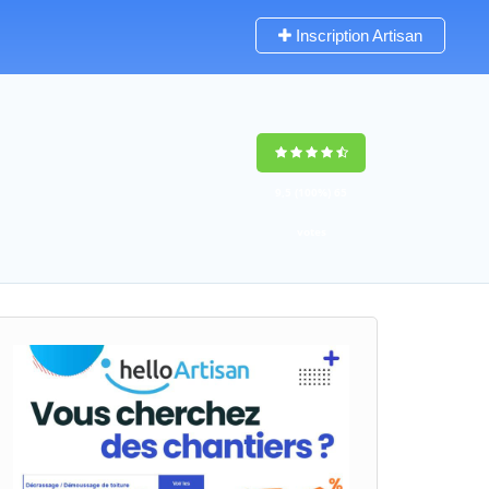
Inscription Artisan
9,5
(100%)
65
votes