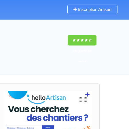
Inscription Artisan
9,5
(100%)
59
votes