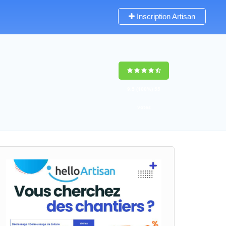
Inscription Artisan
9,5
(100%)
55
votes