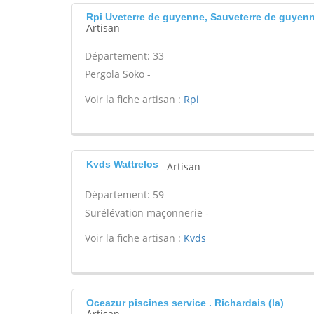
Rpi Uveterre de guyenne, Sauveterre de guyen
Artisan
Département: 33
Pergola Soko -
Voir la fiche artisan :
Rpi
Kvds Wattrelos
Artisan
Département: 59
Surélévation maçonnerie -
Voir la fiche artisan :
Kvds
Oceazur piscines service . Richardais (la)
Artisan