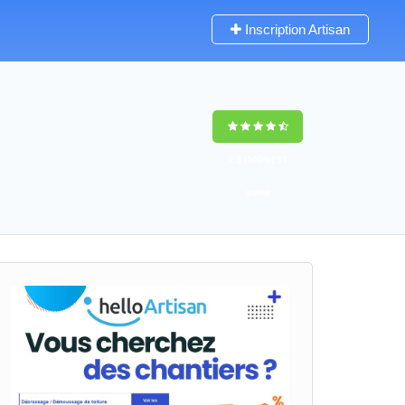
Inscription Artisan
9,5
(100%)
57
votes