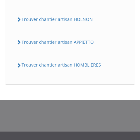
Trouver chantier artisan HOLNON
Trouver chantier artisan APPiETTO
Trouver chantier artisan HOMBLiERES
BatiWebPro
B
Assistant en ligne
B