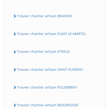
Trouver chantier artisan BRANDO
Trouver chantier artisan FLAVY-LE-MARTEL
Trouver chantier artisan ETREUX
BatiWebPro
B
Assistant en ligne
Trouver chantier artisan SAiNT-FLORENT
B
Trouver chantier artisan FOLEMBRAY
Trouver chantier artisan BEAUREVOiR
BatiWebPro