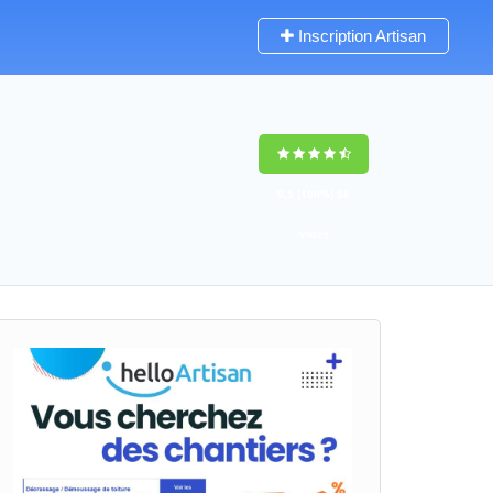
Inscription Artisan
9,5
(100%)
58
votes