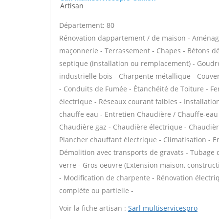
Artisan
Département: 80
Rénovation dappartement / de maison - Aménage
maçonnerie - Terrassement - Chapes - Bétons déco
septique (installation ou remplacement) - Goudr
industrielle bois - Charpente métallique - Couve
- Conduits de Fumée - Étanchéité de Toiture - Fen
électrique - Réseaux courant faibles - Installation
chauffe eau - Entretien Chaudière / Chauffe-eau
Chaudière gaz - Chaudière électrique - Chaudière
Plancher chauffant électrique - Climatisation - E
Démolition avec transports de gravats - Tubage
verre - Gros oeuvre (Extension maison, construct
- Modification de charpente - Rénovation électri
complète ou partielle -
Voir la fiche artisan :
Sarl multiservicespro