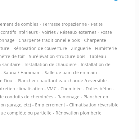
ment de combles - Terrasse tropézienne - Petite
ratifs intérieurs - Voiries / Réseaux externes - Fosse
onnage - Charpente traditionnelle bois - Charpente
rture - Rénovation de couverture - Zinguerie - Fumisterie
être de toit - Surélévation structure bois - Tableau
 sanitaire - Installation de chaudière - Installation de
 - Sauna / Hammam - Salle de bain clé en main -
 Fioul - Plancher chauffant eau chaude /réversible -
ntretien climatisation - VMC - Cheminée - Dalles béton -
 de conduits de cheminées - Ramonage - Plancher en
ion garage, etc) - Empierrement - Climatisation réversible
que complète ou partielle - Rénovation plomberie