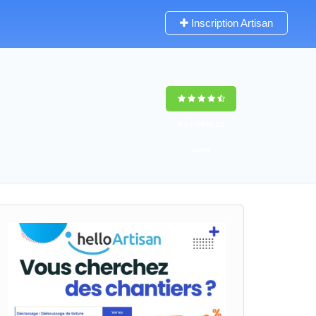
Inscription Artisan
9,5
(100%)
62
votes