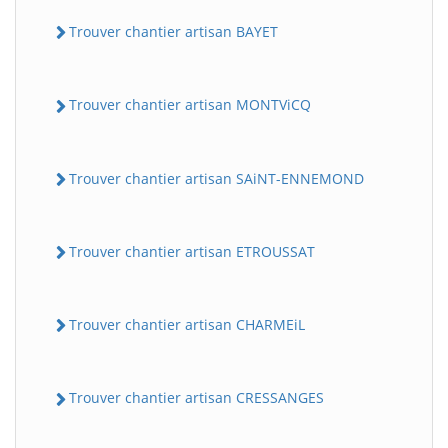
Trouver chantier artisan BAYET
Trouver chantier artisan MONTViCQ
Trouver chantier artisan SAiNT-ENNEMOND
BatiWebPro
B
Trouver chantier artisan ETROUSSAT
Assistant en ligne
B
Trouver chantier artisan CHARMEiL
Trouver chantier artisan CRESSANGES
BatiWebPro