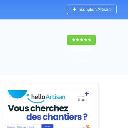
Inscription Artisan
9,5
(100%)
64
votes