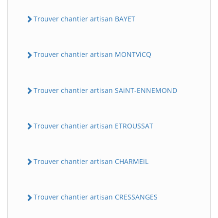
Trouver chantier artisan BAYET
Trouver chantier artisan MONTViCQ
Trouver chantier artisan SAiNT-ENNEMOND
BatiWebPro
B
Trouver chantier artisan ETROUSSAT
Assistant en ligne
B
Trouver chantier artisan CHARMEiL
Trouver chantier artisan CRESSANGES
BatiWebPro