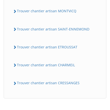
Trouver chantier artisan MONTViCQ
Trouver chantier artisan SAiNT-ENNEMOND
Trouver chantier artisan ETROUSSAT
BatiWebPro
B
Assistant en ligne
Trouver chantier artisan CHARMEiL
B
Trouver chantier artisan CRESSANGES
BatiWebPro