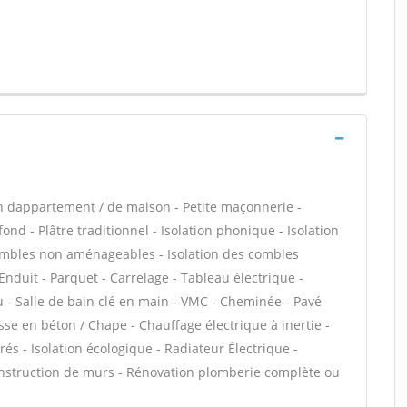
n dappartement / de maison - Petite maçonnerie -
ond - Plâtre traditionnel - Isolation phonique - Isolation
combles non aménageables - Isolation des combles
Enduit - Parquet - Carrelage - Tableau électrique -
eau - Salle de bain clé en main - VMC - Cheminée - Pavé
sse en béton / Chape - Chauffage électrique à inertie -
és - Isolation écologique - Radiateur Électrique -
onstruction de murs - Rénovation plomberie complète ou