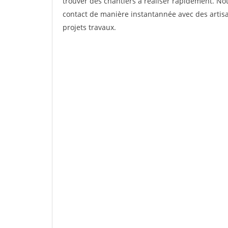
trouver des chantiers à réaliser rapidement. Not
contact de manière instantannée avec des artisa
projets travaux.