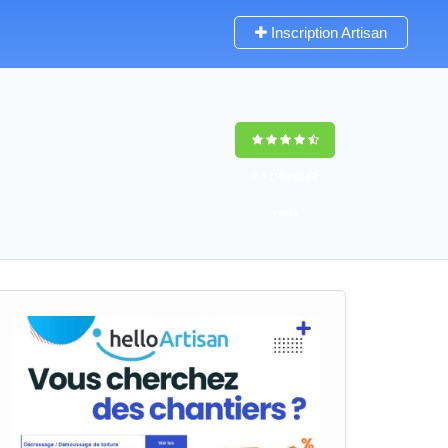
Inscription Artisan
9,5
(100%)
62
votes