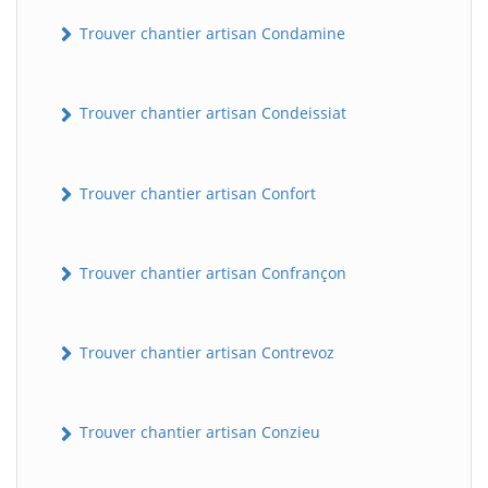
Trouver chantier artisan Condamine
Trouver chantier artisan Condeissiat
Trouver chantier artisan Confort
BatiWebPro
B
Trouver chantier artisan Confrançon
Assistant en ligne
B
Trouver chantier artisan Contrevoz
Trouver chantier artisan Conzieu
BatiWebPro