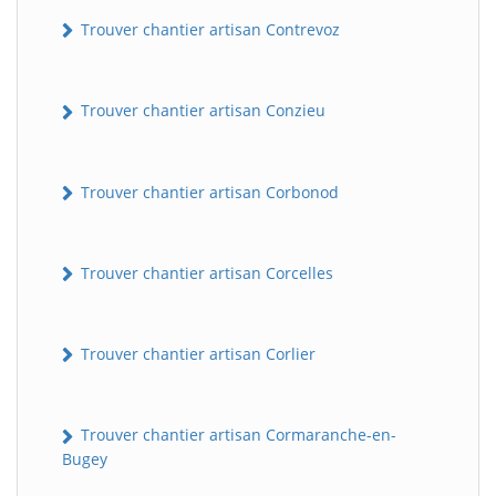
Trouver chantier artisan Contrevoz
Trouver chantier artisan Conzieu
Trouver chantier artisan Corbonod
BatiWebPro
B
Trouver chantier artisan Corcelles
Assistant en ligne
Trouver chantier artisan Corlier
B
Trouver chantier artisan Cormaranche-en-
Bugey
BatiWebPro