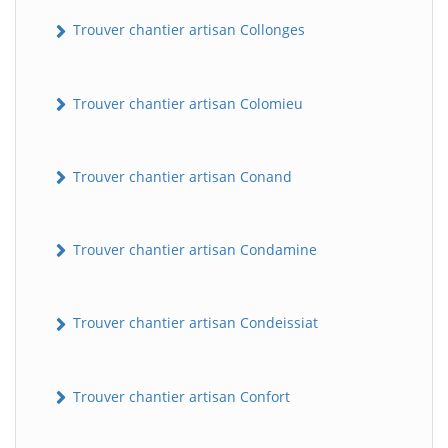
Trouver chantier artisan Collonges
Trouver chantier artisan Colomieu
Trouver chantier artisan Conand
BatiWebPro
B
Trouver chantier artisan Condamine
Assistant en ligne
B
Trouver chantier artisan Condeissiat
Trouver chantier artisan Confort
BatiWebPro